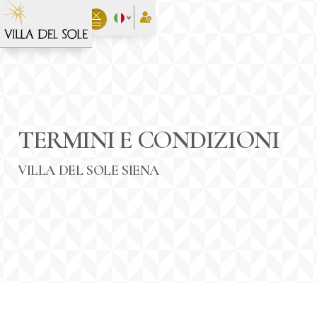
TERMINI E CONDIZIONI
VILLA DEL SOLE SIENA
Data Arrivo:
Data Partenza:
7
8
AGOSTO 2026
AGOSTO 2026
venerdì
sabato
Persone:
2
ADULTI:
Camere: 1