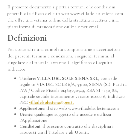
Il presente documento riporta i termini e le condizioni
generali di utilizzo del sito web www.villadelsolesiena.com
Codice promo:
modifica/cancella una prenotazione
che offre una vetrina online della struttura ricettiva e una
piattaforma di prenotazione online e per email
Definizioni
Per consentire una completa comprensione e accettazione
dei presenti termini e condizioni, i seguenti termini, al
singolare e al plurale, avranno il significato di seguito
indicato:
Titolare:
VILLA DEL SOLE SIENA SRL
, con sede
legale in VIA DEL SOLE 6/A, 53100, SIENA (SI), Partita
IVA / Codice Fiscale 01469790529, REA SI - 150388,
capitale sociale interamente versato 10.000 €, indirizzo
PEC
villadelsolesiena@pec.it
Applicazione:
il sito web www.villadelsolesiena.com
Utente:
qualunque soggetto che accede e utilizza
l’Applicazione
Condizioni:
il presente contratto che disciplina i
rapporti tra il Titolare e gli Utenti.