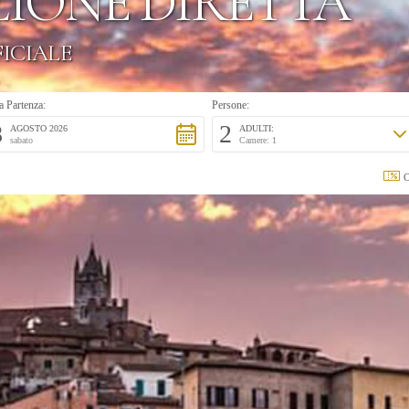
IONE DIRETTA
FICIALE
a Partenza:
Persone:
8
2
AGOSTO 2026
ADULTI:
sabato
Camere: 1
C