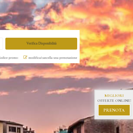
odice promo:
modifica/cancella una prenotazione
MIGLIORI
OFFERTE ONLINE!
PRENOTA